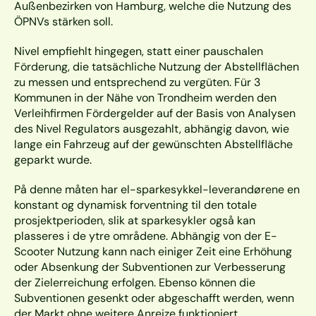
Außenbezirken von Hamburg, welche die Nutzung des 
ÖPNVs stärken soll.
Nivel empfiehlt hingegen, statt einer pauschalen 
Förderung, die tatsächliche Nutzung der Abstellflächen 
zu messen und entsprechend zu vergüten. Für 3 
Kommunen in der Nähe von Trondheim werden den 
Verleihfirmen Fördergelder auf der Basis von Analysen 
des Nivel Regulators ausgezahlt, abhängig davon, wie 
lange ein Fahrzeug auf der gewünschten Abstellfläche 
geparkt wurde.
På denne måten har el-sparkesykkel-leverandørene en 
konstant og dynamisk forventning til den totale 
prosjektperioden, slik at sparkesykler også kan 
plasseres i de ytre områdene. Abhängig von der E-
Scooter Nutzung kann nach einiger Zeit eine Erhöhung 
oder Absenkung der Subventionen zur Verbesserung 
der Zielerreichung erfolgen. Ebenso können die 
Subventionen gesenkt oder abgeschafft werden, wenn 
der Markt ohne weitere Anreize funktioniert.