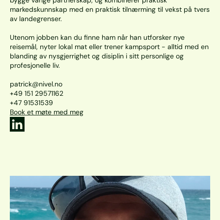
bygge varige partnerskap, og kombinerer praktisk 
markedskunnskap med en praktisk tilnærming til vekst på tvers 
av landegrenser. 

Utenom jobben kan du finne ham når han utforsker nye 
reisemål, nyter lokal mat eller trener kampsport - alltid med en 
blanding av nysgjerrighet og disiplin i sitt personlige og 
profesjonelle liv.

patrick@nivel.no

+49 151 29571162

+47 91531539 
Book et møte med meg