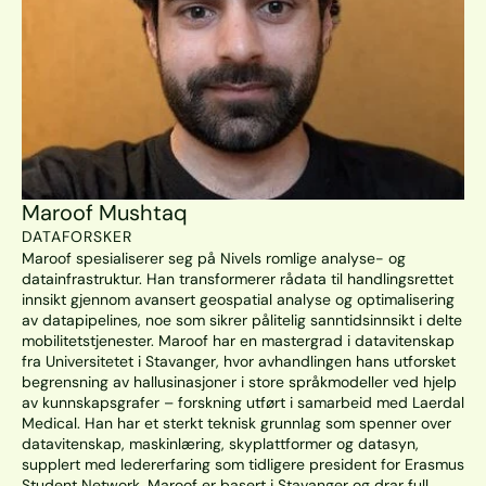
Maroof Mushtaq
DATAFORSKER
Maroof spesialiserer seg på Nivels romlige analyse- og 
datainfrastruktur. Han transformerer rådata til handlingsrettet 
innsikt gjennom avansert geospatial analyse og optimalisering 
av datapipelines, noe som sikrer pålitelig sanntidsinnsikt i delte 
mobilitetstjenester. Maroof har en mastergrad i datavitenskap 
fra Universitetet i Stavanger, hvor avhandlingen hans utforsket 
begrensning av hallusinasjoner i store språkmodeller ved hjelp 
av kunnskapsgrafer – forskning utført i samarbeid med Laerdal 
Medical. Han har et sterkt teknisk grunnlag som spenner over 
datavitenskap, maskinlæring, skyplattformer og datasyn, 
supplert med ledererfaring som tidligere president for Erasmus 
Student Network. Maroof er basert i Stavanger og drar full 