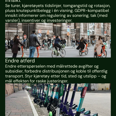
Innsikt
Se turer, kjøretøyets tidslinjer, tomgangstid og rotasjon, 
pluss knutepunktbelegg i én visning. GDPR-kompatibel 
innsikt informerer om regulering av sonering, tak (med 
varsler), insentiver og investeringer.
Endre atferd
Endre etterspørselen med målrettede avgifter og 
subsidier, forbedre distribusjonen og koble til offentlig 
transport. Styr kjøretøy etter tid, sted og utslipp – og 
mål effekten for raske justeringer.