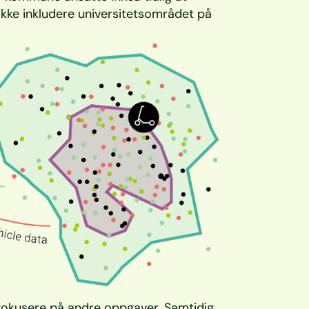
ikke inkludere universitetsområdet på 
 fokusere på andre oppgaver. Samtidig 