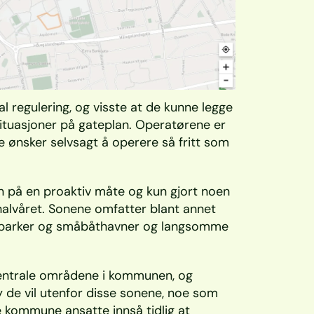
l regulering, og visste at de kunne legge 
situasjoner på gateplan. Operatørene er 
 ønsker selvsagt å operere så fritt som 
n på en proaktiv måte og kun gjort noen 
 halvåret. Sonene omfatter blant annet 
i parker og småbåthavner og langsomme 
entrale områdene i kommunen, og 
de vil utenfor disse sonene, noe som 
e kommune ansatte innså tidlig at 