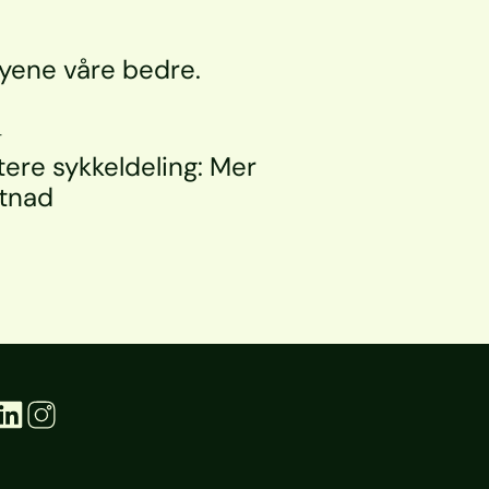
byene våre bedre.
T
ere sykkeldeling: Mer 
stnad