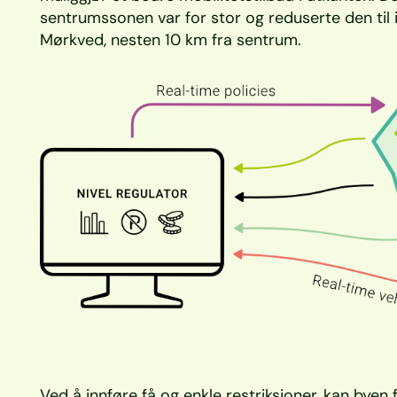
sentrumssonen var for stor og reduserte den til 
Mørkved, nesten 10 km fra sentrum.
Ved å innføre få og enkle restriksjoner, kan byen