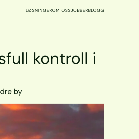
LØSNINGER
OM OSS
JOBBER
BLOGG
ull kontroll i 
ndre by